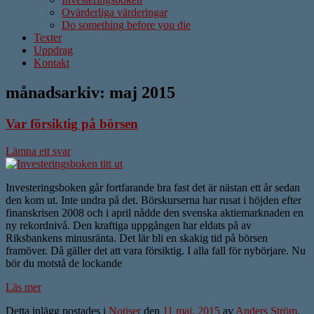
Ovärderliga värderingar
Do something before you die
Texter
Uppdrag
Kontakt
månadsarkiv:
maj 2015
Var försiktig på börsen
Lämna ett svar
Investeringsboken går fortfarande bra fast det är nästan ett år sedan
den kom ut. Inte undra på det. Börskurserna har rusat i höjden efter
finanskrisen 2008 och i april nådde den svenska aktiemarknaden en
ny rekordnivå. Den kraftiga uppgången har eldats på av
Riksbankens minusränta. Det lär bli en skakig tid på börsen
framöver. Då gäller det att vara försiktig. I alla fall för nybörjare. Nu
bör du motstå de lockande
Läs mer
Detta inlägg postades i
Notiser
den
11 maj, 2015
av
Anders Ström
.