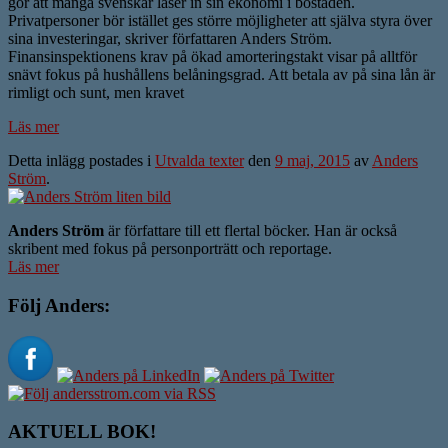
gör att många svenskar låser in sin ekonomi i bostaden.
Privatpersoner bör istället ges större möjligheter att själva styra över
sina investeringar, skriver författaren Anders Ström.
Finansinspektionens krav på ökad amorteringstakt visar på alltför
snävt fokus på hushållens belåningsgrad. Att betala av på sina lån är
rimligt och sunt, men kravet
Läs mer
Detta inlägg postades i
Utvalda texter
den
9 maj, 2015
av
Anders
Ström
.
Anders Ström
är författare till ett flertal böcker. Han är också
skribent med fokus på personporträtt och reportage.
Läs mer
Följ Anders:
AKTUELL BOK!