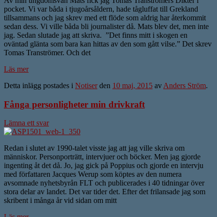
Av min ungdomsvän Mats fick jag Tomas Tranströmers Dikter i
pocket. Vi var båda i tjugoårsåldern, hade tågluffat till Grekland
tillsammans och jag skrev med ett flöde som aldrig har återkommit
sedan dess. Vi ville båda bli journalister då. Mats blev det, men inte
jag. Sedan slutade jag att skriva. ”Det finns mitt i skogen en
oväntad glänta som bara kan hittas av den som gått vilse.” Det skrev
Tomas Tranströmer. Och det
Läs mer
Detta inlägg postades i
Notiser
den
10 maj, 2015
av
Anders Ström
.
Fånga personligheter min drivkraft
Lämna ett svar
Redan i slutet av 1990-talet visste jag att jag ville skriva om
människor. Personporträtt, intervjuer och böcker. Men jag gjorde
ingenting åt det då. Jo, jag gick på Poppius och gjorde en intervju
med författaren Jacques Werup som köptes av den numera
avsomnade nyhetsbyrån FLT och publicerades i 40 tidningar över
stora delar av landet. Det var tider det. Efter det frilansade jag som
skribent i många år vid sidan om mitt
Läs mer