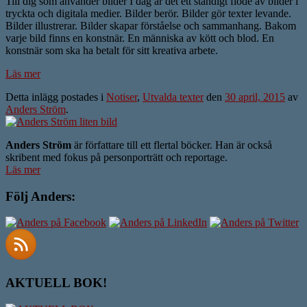
Till dig som använder bilder I dag är det ett ständigt flöde av bilder i
tryckta och digitala medier. Bilder berör. Bilder gör texter levande.
Bilder illustrerar. Bilder skapar förståelse och sammanhang. Bakom
varje bild finns en konstnär. En människa av kött och blod. En
konstnär som ska ha betalt för sitt kreativa arbete.
Läs mer
Detta inlägg postades i
Notiser
,
Utvalda texter
den
30 april, 2015
av
Anders Ström
.
Anders Ström
är författare till ett flertal böcker. Han är också
skribent med fokus på personporträtt och reportage.
Läs mer
Följ Anders:
AKTUELL BOK!