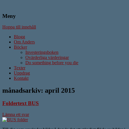
Meny
Författare & Skribent
Anders Ström
Hoppa till innehåll
Blogg
Om Anders
Böcker
Investeringsboken
Ovärderliga värderingar
Do something before you die
Texter
Uppdrag
Kontakt
månadsarkiv:
april 2015
Foldertext BUS
Lämna ett svar