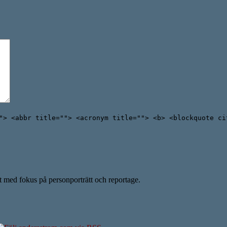
"> <abbr title=""> <acronym title=""> <b> <blockquote ci
ent med fokus på personporträtt och reportage.