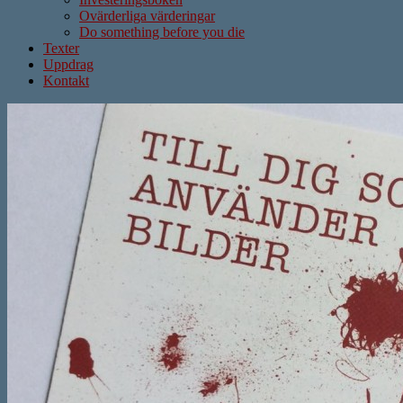
Ovärderliga värderingar
Do something before you die
Texter
Uppdrag
Kontakt