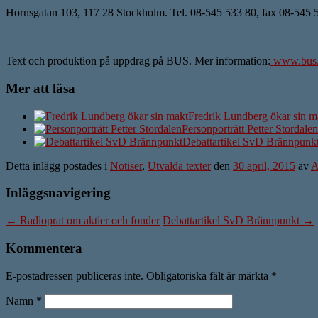
Hornsgatan 103, 117 28 Stockholm. Tel. 08-545 533 80, fax 08-545
Text och produktion på uppdrag på BUS. Mer information:
www.bus.
Mer att läsa
Fredrik Lundberg ökar sin m
Personporträtt Petter Stordalen
Debattartikel SvD Brännpunk
Detta inlägg postades i
Notiser
,
Utvalda texter
den
30 april, 2015
av
A
Inläggsnavigering
←
Radioprat om aktier och fonder
Debattartikel SvD Brännpunkt
→
Kommentera
E-postadressen publiceras inte. Obligatoriska fält är märkta
*
Namn
*