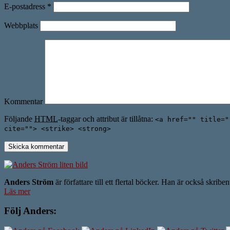
E-postadress
*
Webbplats
Kommentar
Följande
HTML
-taggar och attribut är tillåtna:
<a href="" title="
cite=""> <strike> <strong>
Anders Ström
är författare till ett flertal böcker. Han är också skrib
Läs mer
Följ Anders: