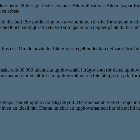
 Bilder berör. Bilder gör texter levande. Bilder illustrerar. Bilder skapa
iva arbete.
alltid tillstånd före publicering och användningen är ofta förknippad med 
kelt och smidigt sätt veta vad som gäller och papper på att du har rätt 
nd hos oss. Om du använder bilder mer regelbundet kan det vara förmånligt 
enska och 80 000 utländska upphovsmän i frågor som rör deras upphovs
vsmannen får betalt för sin upphovsrätt när en bild återges i tryckt form 
skapar har ett upphovsrättsligt skydd. Det innebär att verket i regel int
r även en ideell rätt. Denna innebär att upphovsmannen har rätt att bli n