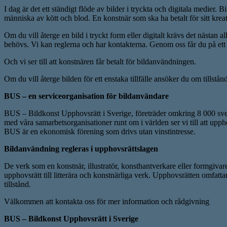
I dag är det ett ständigt flöde av bilder i tryckta och digitala medier.
människa av kött och blod. En konstnär som ska ha betalt för sitt kreat
Om du vill återge en bild i tryckt form eller digitalt krävs det nästan 
behövs. Vi kan reglerna och har kontakterna. Genom oss får du på ett en
Och vi ser till att konstnären får betalt för bildanvändningen.
Om du vill återge bilden för ett enstaka tillfälle ansöker du om tillstå
BUS – en serviceorganisation för bildanvändare
BUS – Bildkonst Upphovsrätt i Sverige, företräder omkring 8 000 sv
med våra samarbetsorganisationer runt om i världen ser vi till att uppho
BUS är en ekonomisk förening som drivs utan vinstintresse.
Bildanvändning regleras i upphovsrättslagen
De verk som en konstnär, illustratör, konsthantverkare eller formgivare 
upphovsrätt till litterära och konstnärliga verk. Upphovsrätten omfatta
tillstånd.
Välkommen att kontakta oss för mer information och rådgivning
BUS – Bildkonst Upphovsrätt i Sverige