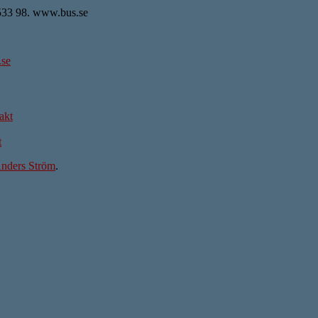
 533 98. www.bus.se
se
akt
t
nders Ström
.