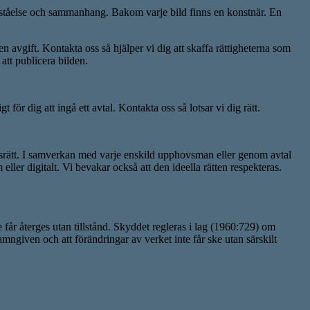
r förståelse och sammanhang. Bakom varje bild finns en konstnär. En
en avgift. Kontakta oss så hjälper vi dig att skaffa rättigheterna som
att publicera bilden.
för dig att ingå ett avtal. Kontakta oss så lotsar vi dig rätt.
rätt. I samverkan med varje enskild upphovsman eller genom avtal
eller digitalt. Vi bevakar också att den ideella rätten respekteras.
e får återges utan tillstånd. Skyddet regleras i lag (1960:729) om
amngiven och att förändringar av verket inte får ske utan särskilt