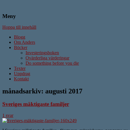
Meny
Författare & Skribent
Anders Ström
Hoppa till innehåll
Blogg
Om Anders
Böcker
Investeringsboken
Ovärderliga värderingar
Do something before you die
Texter
Uppdrag
Kontakt
månadsarkiv:
augusti 2017
Sveriges mäktigaste familjer
1 svar