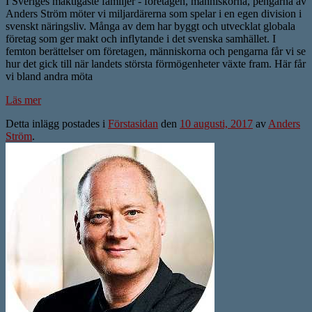
I Sveriges mäktigaste familjer - företagen, människorna, pengarna av
Anders Ström möter vi miljardärerna som spelar i en egen division i
svenskt näringsliv. Många av dem har byggt och utvecklat globala
företag som ger makt och inflytande i det svenska samhället. I
femton berättelser om företagen, människorna och pengarna får vi se
hur det gick till när landets största förmögenheter växte fram. Här får
vi bland andra möta
Läs mer
Detta inlägg postades i
Förstasidan
den
10 augusti, 2017
av
Anders
Ström
.