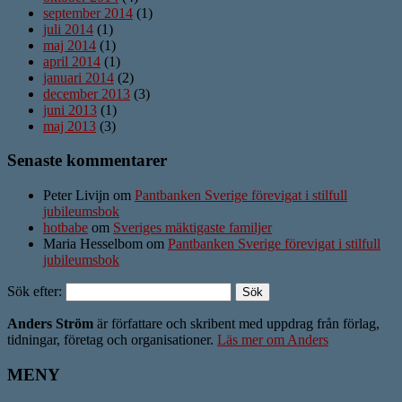
september 2014
(1)
juli 2014
(1)
maj 2014
(1)
april 2014
(1)
januari 2014
(2)
december 2013
(3)
juni 2013
(1)
maj 2013
(3)
Senaste kommentarer
Peter Livijn om
Pantbanken Sverige förevigat i stilfull
jubileumsbok
hotbabe
om
Sveriges mäktigaste familjer
Maria Hesselbom om
Pantbanken Sverige förevigat i stilfull
jubileumsbok
Sök efter:
Anders Ström
är författare och skribent med uppdrag från förlag,
tidningar, företag och organisationer.
Läs mer om Anders
MENY