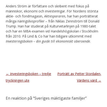
Anders Ström är författare och skribent med fokus på
människor, ekonomi och investeringar. För Nordens största
aktie- och fondmagasin,
Aktiespararen
, har han porträtterat
många näringslivsprofiler – från Niklas Zennström till Donald
Trump. Han har studerat på Kulturvetarlinjen på 1980-talet
och har en MBA-examen vid Handelshögskolan i Stockholm
från 2010. På Lind & Co har han tidigare utkommit med
Investeringsboken – din guide till ekonomiskt oberoende
.
Inläggsnavigering
←
Investeringsboken – tredje
Porträtt av Petter Stordalen,
tryckningen ute
Värdens värd
→
En reaktion på “
Sveriges mäktigaste familjer
”