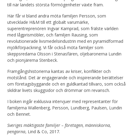
till när landets största förmögenheter växte fram.
Här får vi bland andra möta familjen Persson, som
utvecklade H&M till ett globalt varumärke,
superentreprenören Ingvar Kamprad, som frälste världen
med lågprismöbler, och familjen Rausing, som
revolutionerade livsmedelsindustrin med en pyramidformad
mjölkförpackning. Vi får också möta familjer som
skeppsredarna Olsson i Stenasfären, oljebaronerna Lundin
och pionjärerna Stenbeck.
Framgångshistorierna kantas av kriser, konflikter och
motstånd. Det är engagerande och inspirerande berättelser
om företagsbyggande och en guldkantad tillvaro, som också
skildrar livets skuggsidor och drömmar om revansch.
I boken ingår exklusiva intervjuer med representanter för
familjerna Wallenberg, Persson, Lundberg, Paulsen, Lundin
och Bennet.
Sveriges mäktigaste familjer – företagen, människorna,
pengarna
, Lind & Co, 2017.