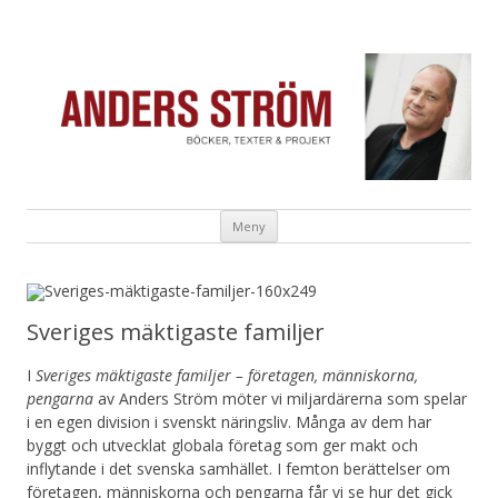
Anders Ström
Författare & Skribent
Hoppa till innehåll
Meny
Sveriges mäktigaste familjer
I
Sveriges mäktigaste familjer – företagen, människorna,
pengarna
av Anders Ström möter vi miljardärerna som spelar
i en egen division i svenskt näringsliv. Många av dem har
byggt och utvecklat globala företag som ger makt och
inflytande i det svenska samhället. I femton berättelser om
företagen, människorna och pengarna får vi se hur det gick