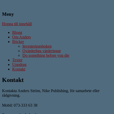
Meny
Författare & Skribent
Anders Ström
Hoppa till innehåll
Blogg
Om Anders
Böcker
Investeringsboken
Ovärderliga värderingar
Do something before you die
Texter
Uppdrag
Kontakt
Kontakt
Kontakta Anders Ström, Nike Publishing, för samarbete eller
rådgivning.
Mobil: 073-333 63 38