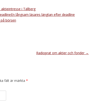
 aktieintresse i Tällberg
En långsam läsares längtan efter deadline
g på börsen
Radioprat om aktier och fonder
→
ska fält är märkta
*