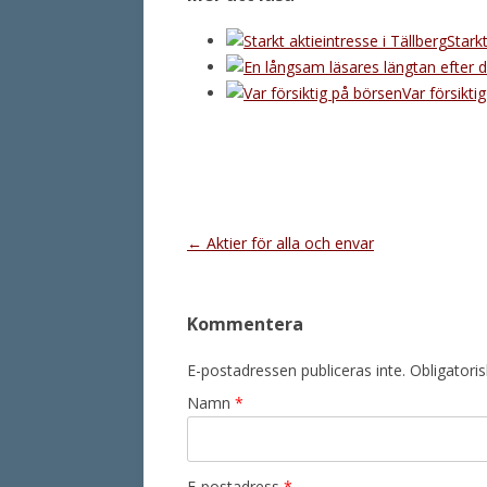
Starkt
Var försikti
Inläggsnavigering
←
Aktier för alla och envar
Kommentera
E-postadressen publiceras inte. Obligatori
Namn
*
E-postadress
*