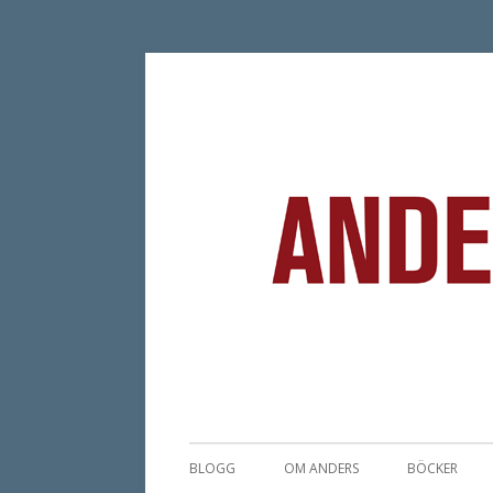
Författare & Skribent
Anders Ström
BLOGG
OM ANDERS
BÖCKER