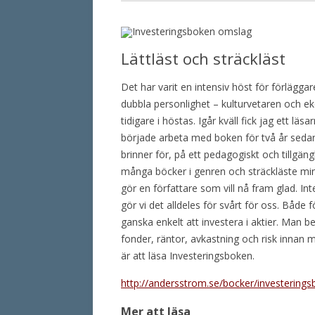
Lättläst och sträckläst
Det har varit en intensiv höst för förläggar
dubbla personlighet – kulturvetaren och 
tidigare i höstas. Igår kväll fick jag ett lä
började arbeta med boken för två år seda
brinner för, på ett pedagogiskt och tillgäng
många böcker i genren och sträckläste min
gör en författare som vill nå fram glad. Int
gör vi det alldeles för svårt för oss. Både f
ganska enkelt att investera i aktier. Man be
fonder, räntor, avkastning och risk innan m
är att läsa Investeringsboken.
http://andersstrom.se/bocker/investerings
Mer att läsa