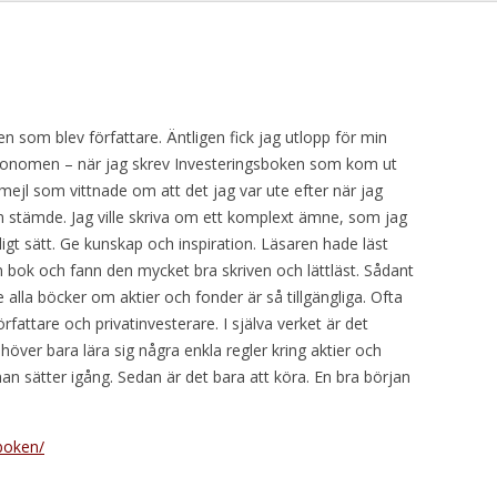
en som blev författare. Äntligen fick jag utlopp för min
ekonomen – när jag skrev Investeringsboken som kom ut
sarmejl som vittnade om att det jag var ute efter när jag
n stämde.
Jag ville skriva om ett komplext ämne, som jag
ligt sätt. Ge kunskap och inspiration. Läsaren hade läst
 bok och fann den mycket bra skriven och lättläst. Sådant
e alla böcker om aktier och fonder är så tillgängliga. Ofta
örfattare och privatinvesterare. I själva verket är det
höver bara lära sig några enkla regler kring aktier och
an sätter igång. Sedan är det bara att köra. En bra början
boken/