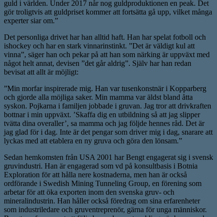
guld i världen. Under 2017 når nog guldproduktionen en peak. Det
gör troligtvis att guldpriset kommer att fortsätta gå upp, vilket många
experter siar om.”
Det personliga drivet har han alltid haft. Han har spelat fotboll och
ishockey och har en stark vinnarinstinkt. ”Det är väldigt kul att
vinna”, säger han och pekar på att han som närking är uppväxt med
något helt annat, devisen ”det går aldrig”. Själv har han redan
bevisat att allt är möjligt:
”Min morfar inspirerade mig. Han var tusenkonstnär i Kopparberg
och gjorde alla möjliga saker. Min mamma var äldst bland åtta
syskon. Pojkarna i familjen jobbade i gruvan. Jag tror att drivkraften
bottnar i min uppväxt. ’Skaffa dig en utbildning så att jag slipper
tvätta dina overaller’, sa mamma och jag följde hennes råd. Det är
jag glad för i dag. Inte är det pengar som driver mig i dag, snarare att
lyckas med att etablera en ny gruva och göra den lönsam.”
Sedan hemkomsten från USA 2001 har Bengt engagerat sig i svensk
gruvindustri. Han är engagerad som vd på konsultbasis i Botnia
Exploration för att hålla nere kostnaderna, men han är också
ordförande i Swedish Mining Tunneling Group, en förening som
arbetar för att öka exporten inom den svenska gruv- och
mineralindustrin. Han håller också föredrag om sina erfarenheter
som industriledare och gruventreprenör, gärna för unga människor.