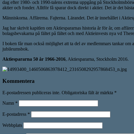
dag efter 1980- och 1990-talens extrema uppgång på Stockholmsbörsen,
aktier och fonder. Alltför få sparar dock direkt i aktier. Det är det bäst
Människorna. Affärerna. Fajterna. Lärandet. Det är innehållet i Akti
Jag har skrivit kapitlen om Aktiespararnas historia år för år, om af
bolagsbevakarna på fältet på fältet och med Aktieinvests nya vd The
I boken får man också möjlighet att ta del av medlemmars tankar om ak
jubileumsbok.
Aktiespararna 50 år 1966-2016
, Aktiespararna, Stockholm 2016.
Kommentera
E-postadressen publiceras inte. Obligatoriska fält är märkta
*
Namn
*
E-postadress
*
Webbplats