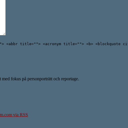
"> <abbr title=""> <acronym title=""> <b> <blockquote ci
ent med fokus på personporträtt och reportage.