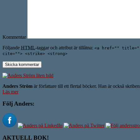
Kommentar
Följande
HTML
-taggar och attribut är tillåtna:
<a href="" title="
cite=""> <strike> <strong>
Anders Ström
är författare till ett flertal böcker. Han är också skrib
Läs mer
Följ Anders:
AKTUELL BOK!