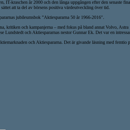
 IT-kraschen år 2000 och den långa uppgången efter den senaste finansk
a sättet att ta del av börsens positiva värdeutveckling över tid.
espararnas jubileumsbok ”Aktiespararna 50 år 1966-2016″.
färerna, kritiken och kampanjerna – med fokus på bland annat Volvo, Ast
rese Lundstedt och Aktiespararnas nestor Gunnar Ek. Det var en intres
tiemarknaden och Aktiespararna. Det är givande läsning med femtio pers