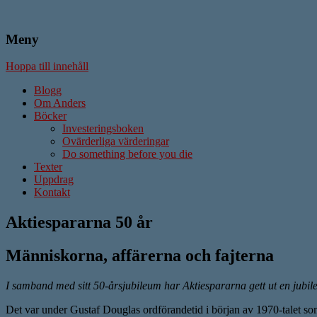
Meny
Författare & Skribent
Anders Ström
Hoppa till innehåll
Blogg
Om Anders
Böcker
Investeringsboken
Ovärderliga värderingar
Do something before you die
Texter
Uppdrag
Kontakt
Aktiespararna 50 år
Människorna, affärerna och fajterna
I samband med sitt 50-årsjubileum har Aktiespararna gett ut en jubil
Det var under Gustaf Douglas ordförandetid i början av 1970-talet som 