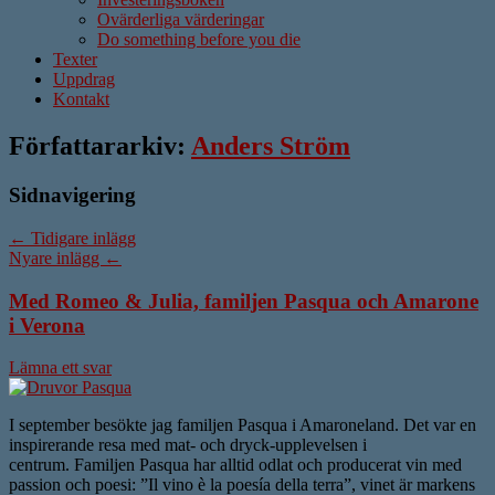
Ovärderliga värderingar
Do something before you die
Texter
Uppdrag
Kontakt
Författararkiv:
Anders Ström
Sidnavigering
←
Tidigare inlägg
Nyare inlägg
←
Med Romeo & Julia, familjen Pasqua och Amarone
i Verona
Lämna ett svar
I september besökte jag familjen Pasqua i Amaroneland. Det var en
inspirerande resa med mat- och dryck-upplevelsen i
centrum. Familjen Pasqua har alltid odlat och producerat vin med
passion och poesi: ”Il vino è la poesía della terra”, vinet är markens