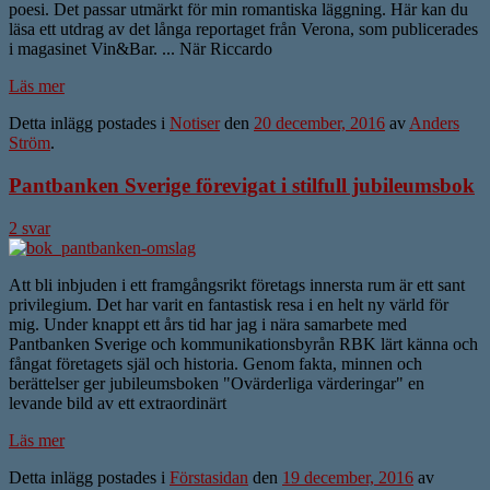
poesi. Det passar utmärkt för min romantiska läggning. Här kan du
läsa ett utdrag av det långa reportaget från Verona, som publicerades
i magasinet Vin&Bar. ... När Riccardo
Läs mer
Detta inlägg postades i
Notiser
den
20 december, 2016
av
Anders
Ström
.
Pantbanken Sverige förevigat i stilfull jubileumsbok
2 svar
Att bli inbjuden i ett framgångsrikt företags innersta rum är ett sant
privilegium. Det har varit en fantastisk resa i en helt ny värld för
mig. Under knappt ett års tid har jag i nära samarbete med
Pantbanken Sverige och kommunikationsbyrån RBK lärt känna och
fångat företagets själ och historia. Genom fakta, minnen och
berättelser ger jubileumsboken "Ovärderliga värderingar" en
levande bild av ett extraordinärt
Läs mer
Detta inlägg postades i
Förstasidan
den
19 december, 2016
av