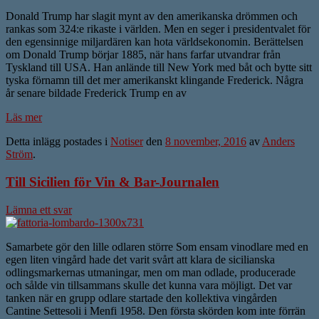
Donald Trump har slagit mynt av den amerikanska drömmen och
rankas som 324:e rikaste i världen. Men en seger i presidentvalet för
den egensinnige miljardären kan hota världsekonomin. Berättelsen
om Donald Trump börjar 1885, när hans farfar utvandrar från
Tyskland till USA. Han anlände till New York med båt och bytte sitt
tyska förnamn till det mer amerikanskt klingande Frederick. Några
år senare bildade Frederick Trump en av
Läs mer
Detta inlägg postades i
Notiser
den
8 november, 2016
av
Anders
Ström
.
Till Sicilien för Vin & Bar-Journalen
Lämna ett svar
Samarbete gör den lille odlaren större Som ensam vinodlare med en
egen liten vingård hade det varit svårt att klara de sicilianska
odlingsmarkernas utmaningar, men om man odlade, producerade
och sålde vin tillsammans skulle det kunna vara möjligt. Det var
tanken när en grupp odlare startade den kollektiva vingården
Cantine Settesoli i Menfi 1958. Den första skörden kom inte förrän