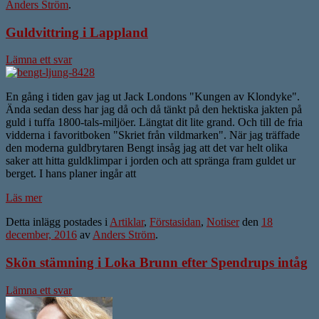
Anders Ström
.
Guldvittring i Lappland
Lämna ett svar
En gång i tiden gav jag ut Jack Londons "Kungen av Klondyke".
Ända sedan dess har jag då och då tänkt på den hektiska jakten på
guld i tuffa 1800-tals-miljöer. Längtat dit lite grand. Och till de fria
vidderna i favoritboken "Skriet från vildmarken". När jag träffade
den moderna guldbrytaren Bengt insåg jag att det var helt olika
saker att hitta guldklimpar i jorden och att spränga fram guldet ur
berget. I hans planer ingår att
Läs mer
Detta inlägg postades i
Artiklar
,
Förstasidan
,
Notiser
den
18
december, 2016
av
Anders Ström
.
Skön stämning i Loka Brunn efter Spendrups intåg
Lämna ett svar