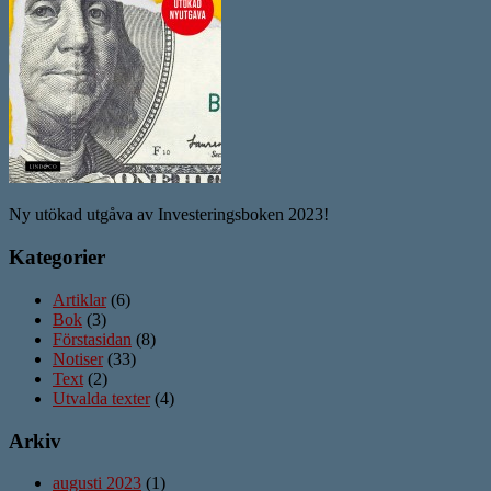
Ny utökad utgåva av Investeringsboken 2023!
Kategorier
Artiklar
(6)
Bok
(3)
Förstasidan
(8)
Notiser
(33)
Text
(2)
Utvalda texter
(4)
Arkiv
augusti 2023
(1)