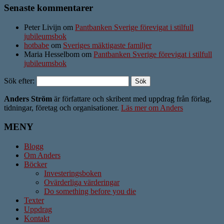
Senaste kommentarer
Peter Livijn om
Pantbanken Sverige förevigat i stilfull
jubileumsbok
hotbabe
om
Sveriges mäktigaste familjer
Maria Hesselbom om
Pantbanken Sverige förevigat i stilfull
jubileumsbok
Sök efter:
Anders Ström
är författare och skribent med uppdrag från förlag,
tidningar, företag och organisationer.
Läs mer om Anders
MENY
Blogg
Om Anders
Böcker
Investeringsboken
Ovärderliga värderingar
Do something before you die
Texter
Uppdrag
Kontakt