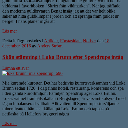
guld i tuffa 1800-tals-miljöer. Längtat dit lite grand. Och till de fria
vidderna i favoritboken "Skriet från vildmarken". När jag träffade
den moderna guldbrytaren Bengt insåg jag att det var helt olika
saker att hitta guldklimpar i jorden och att spränga fram guldet ur
berget. I hans planer ingår att
Läs mer
Detta inlägg postades i
Artiklar
,
Förstasidan
,
Notiser
den
18
december, 2016
av
Anders Ström
.
Skön stämning i Loka Brunn efter Spendrups intåg
Lämna ett svar
Mia kurerade kurorten Det har bedrivits kurortsverksamhet vid Loka
Brunn sedan 1720. I dag finns hotell, restaurang, konferens och spa
i den gamla kurortmiljön. Familjen Spendrup äger Loka Brunn.
Loka, vattnet från hälsokällan i Bergslagen, är varsamt kolsyrad med
låg och balanserad salthalt. Allt vatten till Spendrups storsäljande
mineralvatten hämtas i källan på Loka Brunn och tappas på
petflaska på Hellefors bryggeri några
Läs mer