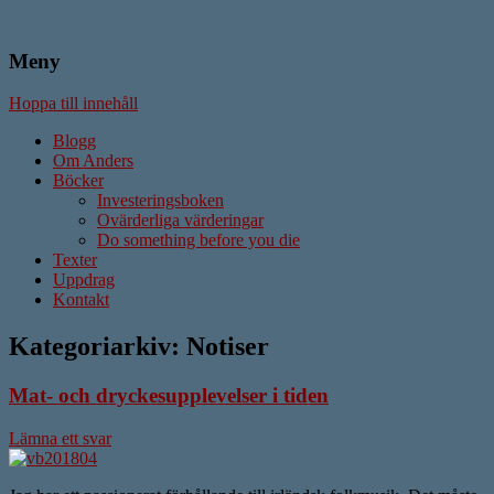
Meny
Författare & Skribent
Anders Ström
Hoppa till innehåll
Blogg
Om Anders
Böcker
Investeringsboken
Ovärderliga värderingar
Do something before you die
Texter
Uppdrag
Kontakt
Kategoriarkiv:
Notiser
Mat- och dryckesupplevelser i tiden
Lämna ett svar