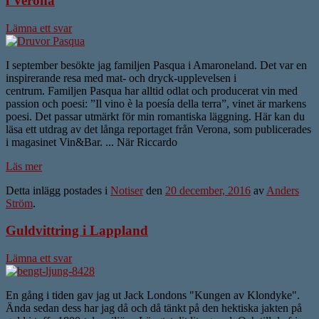
i Verona
Lämna ett svar
I september besökte jag familjen Pasqua i Amaroneland. Det var en
inspirerande resa med mat- och dryck-upplevelsen i
centrum. Familjen Pasqua har alltid odlat och producerat vin med
passion och poesi: ”Il vino è la poesía della terra”, vinet är markens
poesi. Det passar utmärkt för min romantiska läggning. Här kan du
läsa ett utdrag av det långa reportaget från Verona, som publicerades
i magasinet Vin&Bar. ... När Riccardo
Läs mer
Detta inlägg postades i
Notiser
den
20 december, 2016
av
Anders
Ström
.
Guldvittring i Lappland
Lämna ett svar
En gång i tiden gav jag ut Jack Londons "Kungen av Klondyke".
Ända sedan dess har jag då och då tänkt på den hektiska jakten på