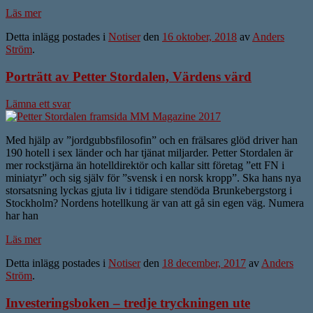
Läs mer
Detta inlägg postades i
Notiser
den
16 oktober, 2018
av
Anders
Ström
.
Porträtt av Petter Stordalen, Värdens värd
Lämna ett svar
Med hjälp av ”jordgubbsfilosofin” och en frälsares glöd driver han
190 hotell i sex länder och har tjänat miljarder. Petter Stordalen är
mer rockstjärna än hotelldirektör och kallar sitt företag ”ett FN i
miniatyr” och sig själv för ”svensk i en norsk kropp”. Ska hans nya
storsatsning lyckas gjuta liv i tidigare stendöda Brunkebergstorg i
Stockholm? Nordens hotellkung är van att gå sin egen väg. Numera
har han
Läs mer
Detta inlägg postades i
Notiser
den
18 december, 2017
av
Anders
Ström
.
Investeringsboken – tredje tryckningen ute