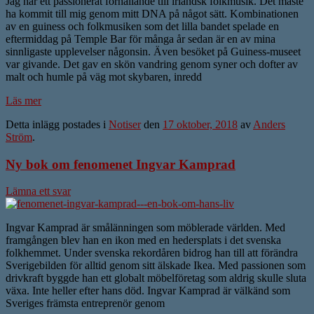
Jag har ett passionerat förhållande till irländsk folkmusik. Det måste
ha kommit till mig genom mitt DNA på något sätt. Kombinationen
av en guiness och folkmusiken som det lilla bandet spelade en
eftermiddag på Temple Bar för många år sedan är en av mina
sinnligaste upplevelser någonsin. Även besöket på Guiness-museet
var givande. Det gav en skön vandring genom syner och dofter av
malt och humle på väg mot skybaren, inredd
Läs mer
Detta inlägg postades i
Notiser
den
17 oktober, 2018
av
Anders
Ström
.
Ny bok om fenomenet Ingvar Kamprad
Lämna ett svar
Ingvar Kamprad är smålänningen som möblerade världen. Med
framgången blev han en ikon med en hedersplats i det svenska
folkhemmet. Under svenska rekordåren bidrog han till att förändra
Sverigebilden för alltid genom sitt älskade Ikea. Med passionen som
drivkraft byggde han ett globalt möbelföretag som aldrig skulle sluta
växa. Inte heller efter hans död. Ingvar Kamprad är välkänd som
Sveriges främsta entreprenör genom