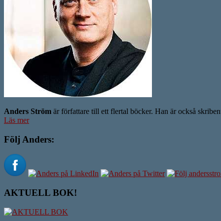
Anders Ström
är författare till ett flertal böcker. Han är också skrib
Läs mer
Följ Anders:
AKTUELL BOK!