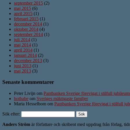
september 2015
(2)
maj 2015
(6)
april 2015
(1)
februari 2015
(1)
december 2014
(1)
oktober 2014
(4)
september 2014
(1)
juli 2014
(1)
maj 2014
(1)
april 2014
(1)
januari 2014
(2)
december 2013
(3)
juni 2013
(1)
maj 2013
(3)
Senaste kommentarer
Peter Livijn om
Pantbanken Sverige förevigat i stilfull jubileu
hotbabe
om
Sveriges mäktigaste familjer
Maria Hesselbom om
Pantbanken Sverige förevigat i stilfull j
Sök efter:
Anders Ström
är författare och skribent med uppdrag från förlag, tid