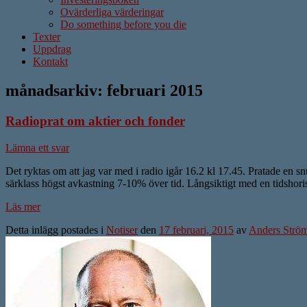
Ovärderliga värderingar
Do something before you die
Texter
Uppdrag
Kontakt
månadsarkiv:
februari 2015
Radioprat om aktier och fonder
Lämna ett svar
Det ryktas om att jag var med i radio igår 16.2 kl 17.45. Pratade en sn
särklass högst avkastning 7-10% över tid. Långsiktigt med en tidshori
Läs mer
Detta inlägg postades i
Notiser
den
17 februari, 2015
av
Anders Strö