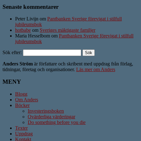
Senaste kommentarer
Peter Livijn om
Pantbanken Sverige förevigat i stilfull
jubileumsbok
hotbabe
om
Sveriges mäktigaste familjer
Maria Hesselbom om
Pantbanken Sverige förevigat i stilfull
jubileumsbok
Sök efter:
Anders Ström
är författare och skribent med uppdrag från förlag,
tidningar, företag och organisationer.
Läs mer om Anders
MENY
Blogg
Om Anders
Böcker
Investeringsboken
Ovärderliga värderingar
Do something before you die
Texter
Uppdrag
Kontakt