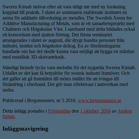
Swerea Kimab strävar efter att vara tidigt ute med ny forskning
kopplad till praktik. I slutet av sommaren etablerade institutet en
arena för additativ tillverkning av metaller, The Swedish Arena for
Additive Manufacturing of Metals, som är ett samarbetsprojekt med
Chalmers och Högskolan Väst. I samband med detta bildades också
ett konsortium med sjutton företag. Det första seminariet
arrangerades i slutet av augusti, där drygt hundra personer från
industri, institut och högskolor deltog. En av föreläsningarna
handlade om hur det skulle kunna vara möjligt att bygga en månbas
med metallisk 3D-skrivarteknik.
Ständigt lärande tycks vara melodin för det nygamla Swerea Kimab.
Utfallet av det kan få betydelse för svensk industri framöver. Och
det gäller att gå framtiden till mötes istället för att tvingas till
förändring i efterhand. Det gör man effektivast i samverkan med
andra.
Publicerad i
Bergsmannen
, nr 5 2016.
www.bergsmannen.se
Detta inlägg postades i
Förstasidan
den
1 oktober, 2016
av
Anders
Ström
.
Inläggsnavigering