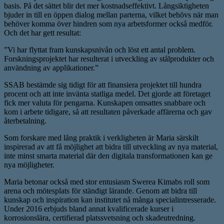
basis. På det sättet blir det mer kostnadseffektivt. Långsiktigheten
bjuder in till en öppen dialog mellan parterna, vilket behövs när man
behöver komma över hindren som nya arbetsformer också medför.
Och det har gett resultat:
”Vi har flyttat fram kunskapsnivån och löst ett antal problem.
Forskningsprojektet har resulterat i utveckling av stålprodukter och
användning av applikationer.”
SSAB bestämde sig tidigt för att finansiera projektet till hundra
procent och att inte invänta statliga medel. Det gjorde att företaget
fick mer valuta för pengarna. Kunskapen omsattes snabbare och
kom i arbete tidigare, så att resultaten påverkade affärerna och gav
återbetalning.
Som forskare med lång praktik i verkligheten är Maria särskilt
inspirerad av att få möjlighet att bidra till utveckling av nya material,
inte minst smarta material där den digitala transformationen kan ge
nya möjligheter.
Maria betonar också med stor entusiasm Swerea Kimabs roll som
arena och mötesplats för ständigt lärande. Genom att bidra till
kunskap och inspiration kan institutet nå många specialintresserade.
Under 2016 erbjuds bland annat kvalificerade kurser i
korrosionslära, certifierad platssvetsning och skadeutredning.