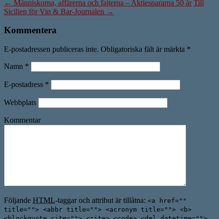
←
Människorna, affärerna och fajterna – Aktiespararna 50 år
Till
Sicilien för Vin & Bar-Journalen
→
Kommentera
E-postadressen publiceras inte. Obligatoriska fält är märkta
*
Namn
*
E-postadress
*
Webbplats
Kommentar
Följande
HTML
-taggar och attribut är tillåtna:
<a href=""
title=""> <abbr title=""> <acronym title=""> <b>
<blockquote cite=""> <cite> <code> <del datetime="">