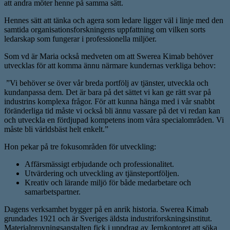
att andra möter henne på samma sätt.
Hennes sätt att tänka och agera som ledare ligger väl i linje med den
samtida organisationsforskningens uppfattning om vilken sorts
ledarskap som fungerar i professionella miljöer.
Som vd är Maria också medveten om att Swerea Kimab behöver
utvecklas för att komma ännu närmare kundernas verkliga behov:
”Vi behöver se över vår breda portfölj av tjänster, utveckla och
kundanpassa dem. Det är bara på det sättet vi kan ge rätt svar på
industrins komplexa frågor. För att kunna hänga med i vår snabbt
föränderliga tid måste vi också bli ännu vassare på det vi redan kan
och utveckla en fördjupad kompetens inom våra specialområden. Vi
måste bli världsbäst helt enkelt.”
Hon pekar på tre fokusområden för utveckling:
Affärsmässigt erbjudande och professionalitet.
Utvärdering och utveckling av tjänsteportföljen.
Kreativ och lärande miljö för både medarbetare och
samarbetspartner.
Dagens verksamhet bygger på en anrik historia. Swerea Kimab
grundades 1921 och är Sveriges äldsta industriforskningsinstitut.
Materialprovningsanstalten fick i uppdrag av Jernkontoret att söka