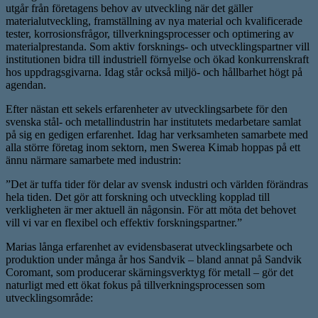
utgår från företagens behov av utveckling när det gäller
materialutveckling, framställning av nya material och kvalificerade
tester, korrosionsfrågor, tillverkningsprocesser och optimering av
materialprestanda. Som aktiv forsknings- och utvecklingspartner vill
institutionen bidra till industriell förnyelse och ökad konkurrenskraft
hos uppdragsgivarna. Idag står också miljö- och hållbarhet högt på
agendan.
Efter nästan ett sekels erfarenheter av utvecklingsarbete för den
svenska stål- och metallindustrin har institutets medarbetare samlat
på sig en gedigen erfarenhet. Idag har verksamheten samarbete med
alla större företag inom sektorn, men Swerea Kimab hoppas på ett
ännu närmare samarbete med industrin:
”Det är tuffa tider för delar av svensk industri och världen förändras
hela tiden. Det gör att forskning och utveckling kopplad till
verkligheten är mer aktuell än någonsin. För att möta det behovet
vill vi var en flexibel och effektiv forskningspartner.”
Marias långa erfarenhet av evidensbaserat utvecklingsarbete och
produktion under många år hos Sandvik – bland annat på Sandvik
Coromant, som producerar skärningsverktyg för metall – gör det
naturligt med ett ökat fokus på tillverkningsprocessen som
utvecklingsområde: