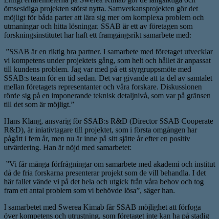
ömsesidiga projekten störst nytta. Samverkansprojekten gör det
möjligt för båda parter att lära sig mer om komplexa problem och
utmaningar och hitta lösningar. SSAB är ett av företagen som
forskningsinstitutet har haft ett framgångsrikt samarbete med:
”SSAB är en riktig bra partner. I samarbete med företaget utvecklar
vi kompetens under projektets gång, som helt och hållet är anpassat
till kundens problem. Jag var med på ett styrgruppsmöte med
SSAB:s team för en tid sedan. Det var givande att ta del av samtalet
mellan företagets representanter och våra forskare. Diskussionen
rörde sig på en imponerande teknisk detaljnivå, som var på gränsen
till det som är möjligt.”
Hans Klang, ansvarig för SSAB:s R&D (Director SSAB Cooperate
R&D), är iniativtagare till projektet, som i första omgången har
pågått i fem år, men nu är inne på sitt sjätte år efter en positiv
utvärdering. Han är nöjd med samarbetet:
”Vi får många förfrågningar om samarbete med akademi och institut
då de fria forskarna presenterar projekt som de vill behandla. I det
här fallet vände vi på det hela och utgick från våra behov och tog
fram ett antal problem som vi behövde lösa”, säger han.
I samarbetet med Swerea Kimab får SSAB möjlighet att förfoga
över kompetens och utrustning, som företaget inte kan ha på stadig