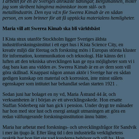
I arbetet för en av Sveriges anrikaste tidningar, Bergsmannen, möter
jag som skribent hängivna människor inom stål- och
metallindustrin. Den nya vd:n för Swerea Kimab är en sådan
person, en som brinner för att få upptäcka materialens hemligheter.
Maria vill att Swerea Kimab ska bli världsbäst
I Kista strax utanför Stockholm ligger Sveriges äldsta
industriforskningsinstitut i ett eget hus i Kista Science City, en
kreativ miljö där företag och forskning möts i Europas största kluster
för information, kommunikation och teknologi. Här känns det i
luften att den tekniska utvecklingen kan ge nya möjligheter som vi i
dag bara kan ana vidden av. Swerea Kimab är en av dem som vill
göra skillnad. Knappast någon annan aktör i Sverige har en sådan
gedigen kunskap om material och korrosion, inte minst stålets
egenskaper som intitutet har behandlat sedan starten 1921 .
Sedan juni har bolaget en ny vd, Maria Åstrand 44 år, och
verksamheten är i början av ett utvecklingsskede. Hon ersatte
Staffan Söderberg när han gick i pension. Under drygt tre månader
har hon med stor lust och energi antagit utmaningen att göra en
redan välfungerande forskningsinstitution ännu bättre.
Maria har arbetat med forsknings- och utvecklingsfrågor för Sandvik
i mer än tjugo år. Efter lång tid i den industriella verklighetens
praktik har hon lärt sig vad kunderna behöver och vill ha. Hon