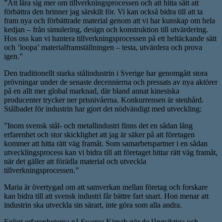
”Att lära sig mer om tillverkningsprocessen och att hitta sätt att
förbättra den brinner jag särskilt för. Vi kan också bidra till att ta
fram nya och förbättrade material genom att vi har kunskap om hela
kedjan – från simulering, design och konstruktion till utvärdering.
Hos oss kan vi hantera tillverkningsprocessen på ett heltäckande sätt
och ’loopa’ materialframställningen – testa, utvärdera och prova
igen.”
Den traditionellt starka stålindustrin i Sverige har genomgått stora
prövningar under de senaste decennierna och pressats av nya aktörer
på en allt mer global marknad, där bland annat kinesiska
producenter trycker ner prisnivåerna. Konkurrensen är stenhård.
Stålbadet för industrin har gjort det nödvändigt med utveckling:
”Inom svensk stål- och metallindustri finns det en sådan lång
erfarenhet och stor skicklighet att jag är säker på att företagen
kommer att hitta rätt väg framåt. Som samarbetspartner i en sådan
utvecklingsprocess kan vi bidra till att företaget hittar rätt väg framåt,
när det gäller att förädla material och utveckla
tillverkningsprocessen.”
Maria är övertygad om att samverkan mellan företag och forskare
kan bidra till att svensk industri får bättre fart snart. Hon menar att
industrin ska utveckla sin särart, inte göra som alla andra.
Enligt erfarenheterna på Swerea Kimab gör de långsiktiga och