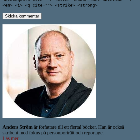
<em> <i> <q cite=""> <strike> <strong>
Anders Ström
är författare till ett flertal böcker. Han är också
skribent med fokus på personporträtt och reportage.
Läs mer