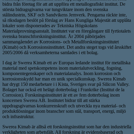
bidra från företag för att att uppföra ett metallografiskt institut. De
största bidragsgivarna var tungviktare inom den svenska
stålindustrin, SKF och Sandvikens Jernverk. Pengarna räckte inte,
så riksdagen beslöt på förslag av Hans Kungliga Majestät att upplåta
lokaler som disponerades av Tekniska Högskolans
Materialprovningsanstalt. Institutet var en föregångare till fyrtiotalets
svenska branschforskningsinstitut. År 2004 påbörjades
sammangåendet av Korrosions- och Metallforskningsinstitutet
(Kimab) och Korrosionsinstitutet. Det andra steget togs vid årsskiftet
2005/2006 då verksamheterna samlades i ett bolag.
I dag är Swerea Kimab ett av Europas ledande institut för metalliska
material med spetskompetens inom materialutveckling, fogning,
komponentegenskaper och materialanalys. Inom korrosion och
korrosionsskydd har man en unik specialkunskap. Swerea Kimab
har drygt 150 medarbetare i i Kista, Sveriges svar på Silicon Valley.
Bolaget har också ett helägt dotterbolag i Frankrike (Institut de la
Corrosion). Forskningsinstitutet är ett av fem dotterbolag inom
koncernen Swerea AB. Institutet bidrar till att stärka
uppdragsgivarnas konkurrenskraft och utveckla nya material- och
produktlösningar inom branscher som stål, transport, energi, miljö
och infrastruktur.
Swerea Kimab är alltså ett forskningsinstitut som har den industriella
verkligheten som arbetsfält. All forskning är evidensbaserad och