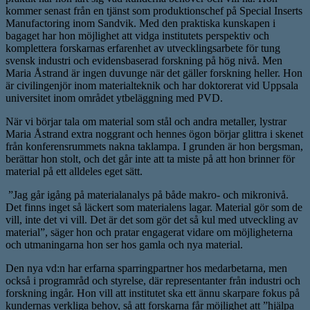
kommer senast från en tjänst som produktionschef på Special Inserts
Manufactoring inom Sandvik. Med den praktiska kunskapen i
bagaget har hon möjlighet att vidga institutets perspektiv och
komplettera forskarnas erfarenhet av utvecklingsarbete för tung
svensk industri och evidensbaserad forskning på hög nivå. Men
Maria Åstrand är ingen duvunge när det gäller forskning heller. Hon
är civilingenjör inom materialteknik och har doktorerat vid Uppsala
universitet inom området ytbeläggning med PVD.
När vi börjar tala om material som stål och andra metaller, lystrar
Maria Åstrand extra noggrant och hennes ögon börjar glittra i skenet
från konferensrummets nakna taklampa. I grunden är hon bergsman,
berättar hon stolt, och det går inte att ta miste på att hon brinner för
material på ett alldeles eget sätt.
”Jag går igång på materialanalys på både makro- och mikronivå.
Det finns inget så läckert som materialens lagar. Material gör som de
vill, inte det vi vill. Det är det som gör det så kul med utveckling av
material”, säger hon och pratar engagerat vidare om möjligheterna
och utmaningarna hon ser hos gamla och nya material.
Den nya vd:n har erfarna sparringpartner hos medarbetarna, men
också i programråd och styrelse, där representanter från industri och
forskning ingår. Hon vill att institutet ska ett ännu skarpare fokus på
kundernas verkliga behov, så att forskarna får möjlighet att ”hjälpa