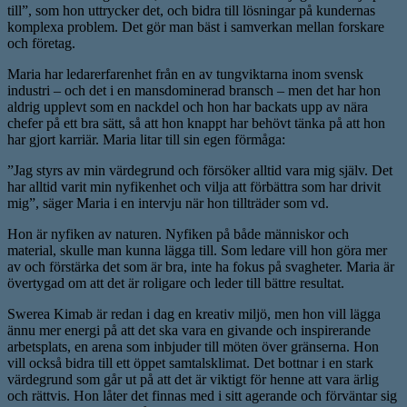
till”, som hon uttrycker det, och bidra till lösningar på kundernas
komplexa problem. Det gör man bäst i samverkan mellan forskare
och företag.
Maria har ledarerfarenhet från en av tungviktarna inom svensk
industri – och det i en mansdominerad bransch – men det har hon
aldrig upplevt som en nackdel och hon har backats upp av nära
chefer på ett bra sätt, så att hon knappt har behövt tänka på att hon
har gjort karriär. Maria litar till sin egen förmåga:
”Jag styrs av min värdegrund och försöker alltid vara mig själv. Det
har alltid varit min nyfikenhet och vilja att förbättra som har drivit
mig”, säger Maria i en intervju när hon tillträder som vd.
Hon är nyfiken av naturen. Nyfiken på både människor och
material, skulle man kunna lägga till. Som ledare vill hon göra mer
av och förstärka det som är bra, inte ha fokus på svagheter. Maria är
övertygad om att det är roligare och leder till bättre resultat.
Swerea Kimab är redan i dag en kreativ miljö, men hon vill lägga
ännu mer energi på att det ska vara en givande och inspirerande
arbetsplats, en arena som inbjuder till möten över gränserna. Hon
vill också bidra till ett öppet samtalsklimat. Det bottnar i en stark
värdegrund som går ut på att det är viktigt för henne att vara ärlig
och rättvis. Hon låter det finnas med i sitt agerande och förväntar sig