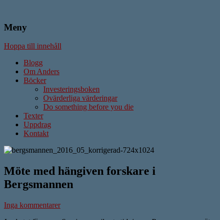
Meny
Författare & Skribent
Anders Ström
Hoppa till innehåll
Blogg
Om Anders
Böcker
Investeringsboken
Ovärderliga värderingar
Do something before you die
Texter
Uppdrag
Kontakt
Möte med hängiven forskare i
Bergsmannen
Inga kommentarer