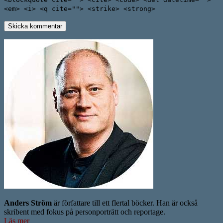
<em> <i> <q cite=""> <strike> <strong>
Anders Ström
är författare till ett flertal böcker. Han är också
skribent med fokus på personporträtt och reportage.
Läs mer