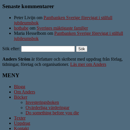
Senaste kommentarer
Peter Livijn om
Pantbanken Sverige förevigat i stilfull
jubileumsbok
hotbabe
om
Sveriges mäktigaste familjer
Maria Hesselbom om
Pantbanken Sverige förevigat i stilfull
jubileumsbok
Sök efter:
Anders Ström
är författare och skribent med uppdrag från förlag,
tidningar, företag och organisationer.
Läs mer om Anders
MENY
Blogg
Om Anders
Böcker
Investeringsboken
Ovärderliga värderingar
Do something before you die
Texter
Uppdrag
Kontakt