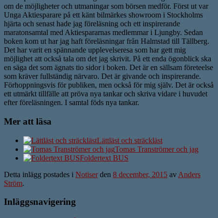
om de möjligheter och utmaningar som börsen medför. Först ut var
Unga Aktiesparare på ett känt bilmärkes showroom i Stockholms
hjärta och senast hade jag föreläsning och ett inspirerande
maratonsamtal med Aktiespararnas medlemmar i Ljungby. Sedan
boken kom ut har jag haft föreläsningar från Halmstad till Tällberg.
Det har varit en spännande upplevelseresa som har gett mig
möjlighet att också tala om det jag skrivit. På ett enda ögonblick ska
en säga det som ägnats tio sidor i boken. Det är en sällsam företeelse
som kräver fullständig närvaro. Det är givande och inspirerande.
Förhoppningsvis för publiken, men också för mig själv. Det är också
ett utmärkt tillfälle att pröva nya tankar och skriva vidare i huvudet
efter föreläsningen. I samtal föds nya tankar.
Mer att läsa
Lättläst och sträckläst
Tomas Tranströmer och jag
Foldertext BUS
Detta inlägg postades i
Notiser
den
8 december, 2015
av
Anders
Ström
.
Inläggsnavigering