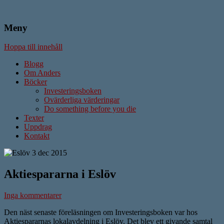
Meny
Författare & Skribent
Anders Ström
Hoppa till innehåll
Blogg
Om Anders
Böcker
Investeringsboken
Ovärderliga värderingar
Do something before you die
Texter
Uppdrag
Kontakt
Aktiespararna i Eslöv
Inga kommentarer
Den näst senaste föreläsningen om Investeringsboken var hos
Aktiespararnas lokalavdelning i Eslöv. Det blev ett givande samtal