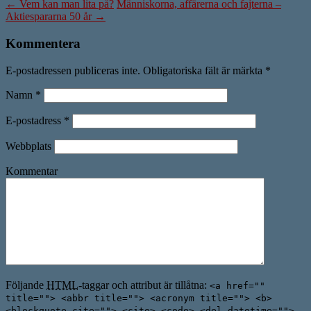
←
Vem kan man lita på?
Människorna, affärerna och fajterna –
Aktiespararna 50 år
→
Kommentera
E-postadressen publiceras inte. Obligatoriska fält är märkta
*
Namn
*
E-postadress
*
Webbplats
Kommentar
Följande
HTML
-taggar och attribut är tillåtna:
<a href=""
title=""> <abbr title=""> <acronym title=""> <b>
<blockquote cite=""> <cite> <code> <del datetime="">