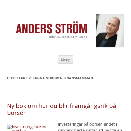
Anders Ström
Författare & Skribent
Hoppa till innehåll
Meny
ETIKETTARKIV:
RAGNA NORGREN FINANSMAMMAN
Ny bok om hur du blir framgångsrik på
börsen
Investeringar på börsen är det i
särklass bästa sättet att bygga en